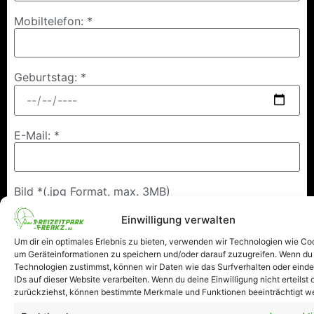
Mobiltelefon: *
Geburtstag: *
E-Mail: *
Bild *(.jpg Format, max. 3MB)
Einwilligung verwalten
Um dir ein optimales Erlebnis zu bieten, verwenden wir Technologien wie Co
In welchem Park, möchtest Du Dich gerne treffen? *
um Geräteinformationen zu speichern und/oder darauf zuzugreifen. Wenn du
Toverland
Efteling
Bobbejaaland
Technologien zustimmst, können wir Daten wie das Surfverhalten oder einde
IDs auf dieser Website verarbeiten. Wenn du deine Einwilligung nicht erteilst 
Datum fürs F@n Treffen: *
zurückziehst, können bestimmte Merkmale und Funktionen beeinträchtigt w